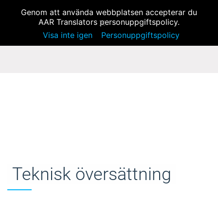
MENY
info@aar-translator.se
Genom att använda webbplatsen accepterar du
AAR Translators personuppgiftspolicy.
Visa inte igen
Personuppgiftspolicy
Teknisk översättning