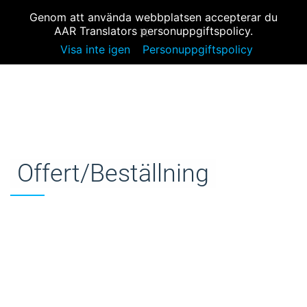
OFFERTFÖRFRÅGAN & BESTÄLLNING
MENY
info@aar-translator.se
Genom att använda webbplatsen accepterar du
AAR Translators personuppgiftspolicy.
Visa inte igen
Personuppgiftspolicy
Offert/Beställning