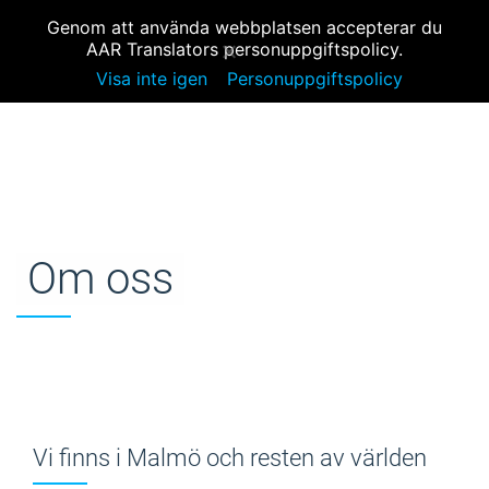
OM OSS
MENY
info@aar-translator.se
Genom att använda webbplatsen accepterar du
AAR Translators personuppgiftspolicy.
Visa inte igen
Personuppgiftspolicy
Om oss
Vi finns i Malmö och resten av världen