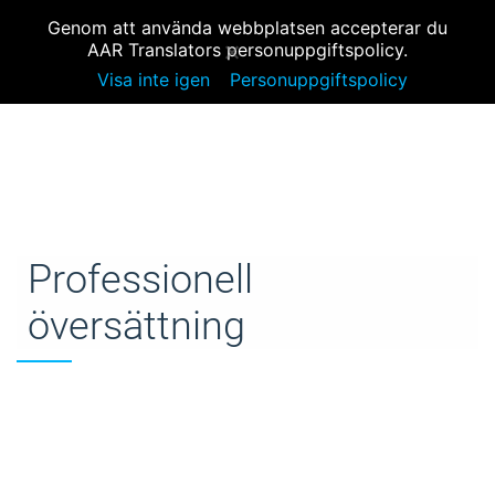
PROFESSIONELL ÖVERSÄTTNING
MENY
info@aar-translator.se
Genom att använda webbplatsen accepterar du
AAR Translators personuppgiftspolicy.
Visa inte igen
Personuppgiftspolicy
Professionell
översättning