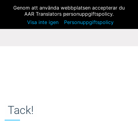
MENY
info@aar-translator.se
Genom att använda webbplatsen accepterar du
AAR Translators personuppgiftspolicy.
Visa inte igen
Personuppgiftspolicy
Tack!